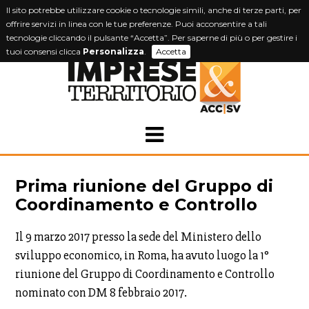
Il sito potrebbe utilizzare cookie o tecnologie simili, anche di terze parti, per
offrire servizi in linea con le tue preferenze. Puoi acconsentire a tali
tecnologie cliccando il pulsante “Accetta”. Per saperne di più o per gestire i
tuoi consensi clicca
Personalizza
.
Accetta
Prima riunione del Gruppo di
Coordinamento e Controllo
Il 9 marzo 2017 presso la sede del Ministero dello
sviluppo economico, in Roma, ha avuto luogo la 1°
riunione del Gruppo di Coordinamento e Controllo
nominato con DM 8 febbraio 2017.