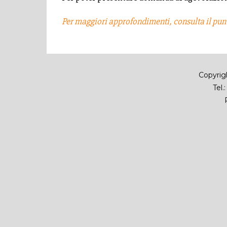
Per maggiori approfondimenti, consulta il punt
Copyrigh
Tel.