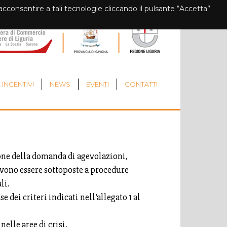
i acconsentire a tali tecnologie cliccando il pulsante “Accetta”.
 INCENTIVI
NEWS
EVENTI
CONTATTI
zione della domanda di agevolazioni,
evono essere sottoposte a procedure
li.
dei criteri indicati nell’allegato 1 al
elle aree di crisi.