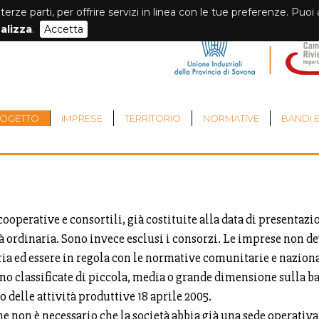
 terze parti, per offrire servizi in linea con le tue preferenze. Puo
alizza
.
Accetta
ROGETTO
IMPRESE
TERRITORIO
NORMATIVE
BANDI E
à cooperative e consortili, già costituite alla data di presenta
tà ordinaria. Sono invece esclusi i consorzi. Le imprese non d
ia ed essere in regola con le normative comunitarie e naziona
 classificate di piccola, media o grande dimensione sulla base 
delle attività produttive 18 aprile 2005.
non è necessario che la società abbia già una sede operativa n