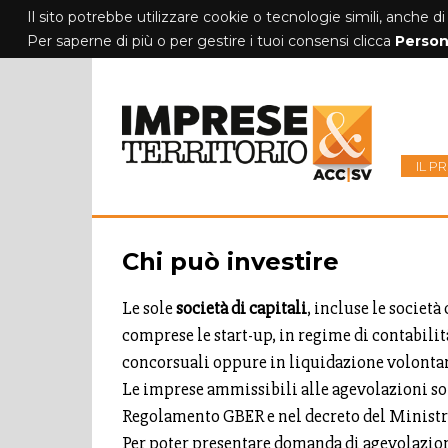
Il sito potrebbe utilizzare cookie o tecnologie simili, anche di
Per saperne di più o per gestire i tuoi consensi clicca
Person
IL P
Chi può investire
Le sole
società di capitali
, incluse le societ
comprese le start-up, in regime di contabili
concorsuali oppure in liquidazione volontar
Le imprese ammissibili alle agevolazioni sono
Regolamento GBER e nel decreto del Ministro 
Per poter presentare domanda di agevolazione 