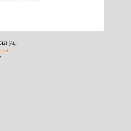
5121 (AL)
e.it
0