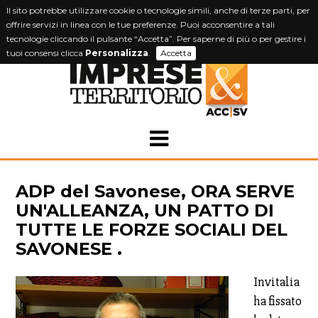
Il sito potrebbe utilizzare cookie o tecnologie simili, anche di terze parti, per
offrire servizi in linea con le tue preferenze. Puoi acconsentire a tali
tecnologie cliccando il pulsante “Accetta”. Per saperne di più o per gestire i
tuoi consensi clicca
Personalizza
.
Accetta
ADP del Savonese, ORA SERVE
UN'ALLEANZA, UN PATTO DI
TUTTE LE FORZE SOCIALI DEL
SAVONESE .
Invitalia
ha fissato